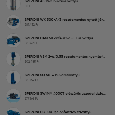
SPERONI AS 1875 búvárszivattyú
0
Ft
SPERONI WX 500-A/3 rozsdamentes nyitott járókerekű szivattyú
281.432
Ft
SPERONI CAM 60 önfelszívó JET szivattyú
88.392
Ft
SPERONI VSM 2-4/0,55 rozsdamentes nyomásfokozó szivattyú
302.485
Ft
SPERONI SQ 50-4 búvárszivattyú
581.152
Ft
SPERONI SWIMM 4000T előszűrős uszodai vízforgató szivattyú
277.368
Ft
SPERONI HG 100-9,5 önfelszívó szivattyú