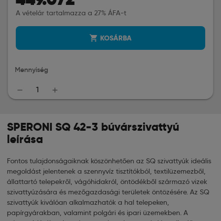
A vételár tartalmazza a 27% ÁFA-t
shopping_cart
KOSÁRBA
Mennyiség
remove
add
SPERONI SQ 42-3 búvárszivattyú
leírása
Fontos tulajdonságaiknak köszönhetően az SQ szivattyúk ideális
megoldást jelentenek a szennyvíz tisztítókból, textilüzemezből,
állattartó telepekről, vágóhidakról, öntödékből származó vizek
szivattyúzására és mezőgazdasági területek öntözésére. Az SQ
szivattyúk kiválóan alkalmazhatók a hal telepeken,
papírgyárakban, valamint polgári és ipari üzemekben. A