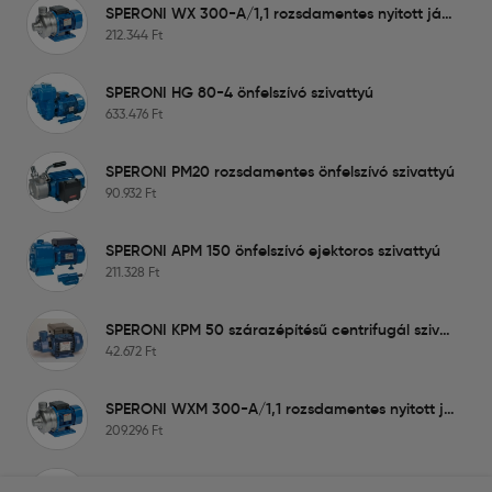
SPERONI WX 300-A/1,1 rozsdamentes nyitott járókerekű szivattyú
212.344
Ft
SPERONI HG 80-4 önfelszívó szivattyú
633.476
Ft
SPERONI PM20 rozsdamentes önfelszívó szivattyú
90.932
Ft
SPERONI APM 150 önfelszívó ejektoros szivattyú
211.328
Ft
SPERONI KPM 50 szárazépítésű centrifugál szivattyú
42.672
Ft
SPERONI WXM 300-A/1,1 rozsdamentes nyitott járókerekű szivattyú
209.296
Ft
SPERONI CF 400 centrifugál szivattyú