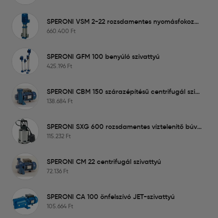
SPERONI VSM 2-22 rozsdamentes nyomásfokozó szivattyú
660.400
Ft
SPERONI GFM 100 benyúló szivattyú
425.196
Ft
SPERONI CBM 150 szárazépítésű centrifugál szivattyú
138.684
Ft
SPERONI SXG 600 rozsdamentes víztelenítő búvárszivattyú
115.232
Ft
SPERONI CM 22 centrifugál szivattyú
72.136
Ft
SPERONI CA 100 önfelszívó JET-szivattyú
105.664
Ft