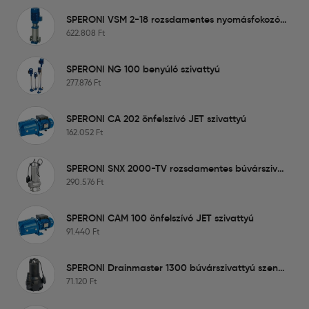
SPERONI VSM 2-18 rozsdamentes nyomásfokozó szivattyú
622.808
Ft
SPERONI NG 100 benyúló szivattyú
277.876
Ft
SPERONI CA 202 önfelszívó JET szivattyú
162.052
Ft
SPERONI SNX 2000-TV rozsdamentes búvárszivattyú szennyvízre
290.576
Ft
SPERONI CAM 100 önfelszívó JET szivattyú
91.440
Ft
SPERONI Drainmaster 1300 búvárszivattyú szennyvízre
71.120
Ft