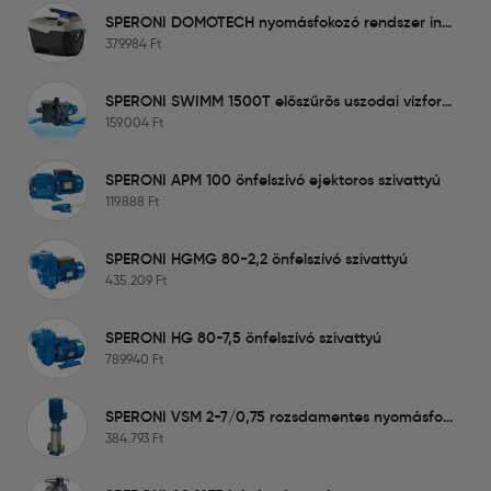
SPERONI DOMOTECH nyomásfokozó rendszer inverterrel
379.984
Ft
SPERONI SWIMM 1500T előszűrős uszodai vízforgató szivattyú
159.004
Ft
SPERONI APM 100 önfelszívó ejektoros szivattyú
119.888
Ft
SPERONI HGMG 80-2,2 önfelszívó szivattyú
435.209
Ft
SPERONI HG 80-7,5 önfelszívó szivattyú
789.940
Ft
SPERONI VSM 2-7/0,75 rozsdamentes nyomásfokozó szivattyú
384.793
Ft