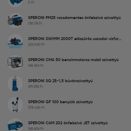
0
Ft
SPERONI PM25 rozsdamentes önfelszívó szivattyú
138.176
Ft
SPERONI SWIMM 2000T előszűrős uszodai vízforgató szivattyú
226.060
Ft
SPERONI CMA 50 benzinmotoros mobil szivattyú
168.656
Ft
SPERONI SQ 25-1,5 búvárszivattyú
291.592
Ft
SPERONI GF 100 benyúló szivattyú
378.460
Ft
SPERONI CAM 202 önfelszívó JET szivattyú
168.656
Ft