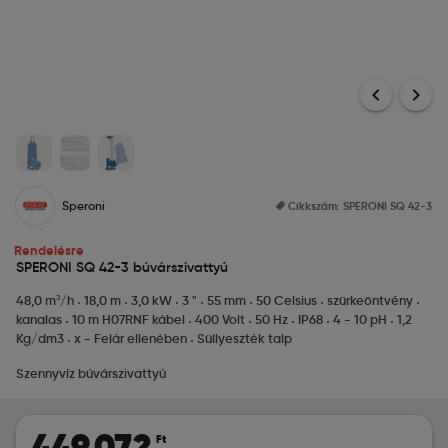
chevron_left
chevron_right
Speroni
Cikkszám:
SPERONI SQ 42-3
Rendelésre
SPERONI SQ 42-3 búvárszivattyú
48,0 m³/h
18,0 m
3,0 kW
3 "
55 mm
50 Celsius
szürkeöntvény
kanalas
10 m H07RNF kábel
400 Volt
50 Hz
IP68
4 - 10 pH
1,2
Kg/dm3
x - Felár ellenében
Süllyeszték talp
Szennyvíz búvárszivattyú
449.072
Ft