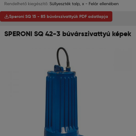
Rendelhető kiegészítő:
Süllyeszték talp, x - Felár ellenében
Speroni SQ 15 - 85 búvárszivattyúk PDF adatlapja
SPERONI SQ 42-3 búvárszivattyú képek