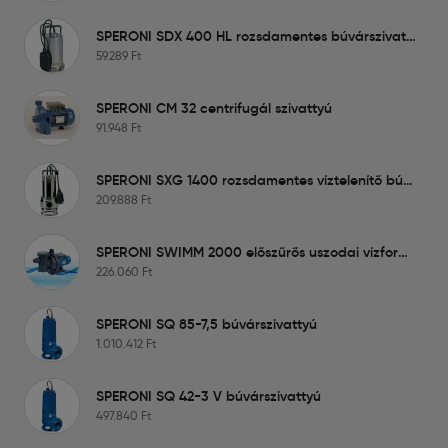
SPERONI SDX 400 HL rozsdamentes búvárszivattyú
59.289
Ft
SPERONI CM 32 centrifugál szivattyú
91.948
Ft
SPERONI SXG 1400 rozsdamentes víztelenítő búvárszivattyú
209.888
Ft
SPERONI SWIMM 2000 előszűrős uszodai vízforgató szivattyú
226.060
Ft
SPERONI SQ 85-7,5 búvárszivattyú
1.010.412
Ft
SPERONI SQ 42-3 V búvárszivattyú
497.840
Ft