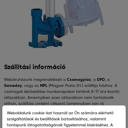
Szállítási információ
Webáruházunk megrendeléseit a
Csomagpiac
, a
DPD
, a
Sameday
, vagy az
MPL
(Magyar Posta Zrt.) szállítja házhoz. A
csomagok kézbesítése munkanapokon történik 8-17 óra közötti
időszakban. Amennyiben ezen időszakban nem tartózkodik
otthon, szállítási címként célszerű (amennyiben van rá
lehetősége) munkahelyi címet megadni. A futárszolgálat kétszeri
Weboldalunk cookie-kat használ az Ön számára elérhető
kézbesítést kísérel meg. Az át nem vett csomagok szállítási
szolgáltatások és beállítások biztosításához, valamint
költségét a megrendelőre terheljük!
honlapunk látogatottságának figyelemmel kíséréséhez. A