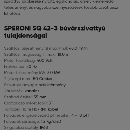
szivattyú járókereke nyitott, egykanalas, amely kiemelkedő
teljesítményt és nagyobb szennyeződések továbbítását teszi
lehetővé.
SPERONI SQ 42-3 búvárszivattyú
tulajdonságai
Szállítási teljesítmény Q max. (m3):
48.0 m³/h
Szállítási magasság H max.:
18.0 m
Motor feszültség:
400 Volt
Frekvencia:
50 Hz
Motor teljesítmény kW:
3.0 kW
T (közeg) max.:
50 Celsius
Szivattyú anyaga:
szürkeöntvény
Járókerék:
kanalas
Szabad átvitel:
55 mm
Csatlakozó méret (coll):
3 "
Tartozék:
10 m H07RNF kábel
Folyadék engedélyezett pH értéke :
4 - 10 pH
Folyadék sűrűsége:
1.2 Kg/dm3
Szigetelési osztály:
IP68