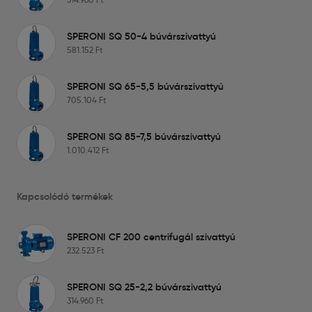
SPERONI SQ 50-4 búvárszivattyú
581.152
Ft
SPERONI SQ 65-5,5 búvárszivattyú
705.104
Ft
SPERONI SQ 85-7,5 búvárszivattyú
1.010.412
Ft
Kapcsolódó termékek
SPERONI CF 200 centrifugál szivattyú
232.523
Ft
SPERONI SQ 25-2,2 búvárszivattyú
314.960
Ft