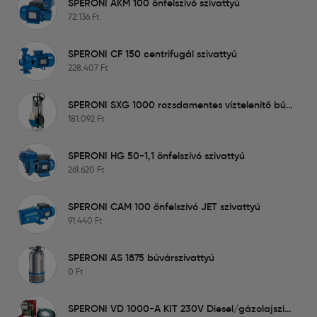
SPERONI AKM 100 önfelszívó szivattyú
72.136
Ft
SPERONI CF 150 centrifugál szivattyú
228.407
Ft
SPERONI SXG 1000 rozsdamentes víztelenítő búvárszivattyú
181.092
Ft
SPERONI HG 50-1,1 önfelszívó szivattyú
261.620
Ft
SPERONI CAM 100 önfelszívó JET szivattyú
91.440
Ft
SPERONI AS 1875 búvárszivattyú
0
Ft
SPERONI VD 1000-A KIT 230V Diesel/gázolajszivattyú liter számlálóval