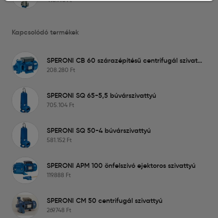
Kapcsolódó termékek
SPERONI CB 60 szárazépítésű centrifugál szivattyú
208.280
Ft
SPERONI SQ 65-5,5 búvárszivattyú
705.104
Ft
SPERONI SQ 50-4 búvárszivattyú
581.152
Ft
SPERONI APM 100 önfelszívó ejektoros szivattyú
119.888
Ft
SPERONI CM 50 centrifugál szivattyú
269.748
Ft