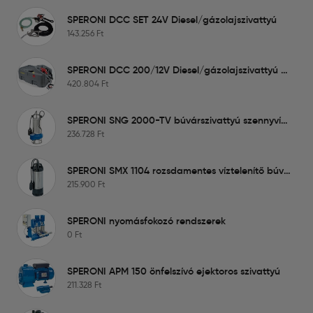
SPERONI DCC SET 24V Diesel/gázolajszivattyú
143.256
Ft
SPERONI DCC 200/12V Diesel/gázolajszivattyú tartállyal
420.804
Ft
SPERONI SNG 2000-TV búvárszivattyú szennyvízre
236.728
Ft
SPERONI SMX 1104 rozsdamentes víztelenítő búvárszivattyú
215.900
Ft
SPERONI nyomásfokozó rendszerek
0
Ft
SPERONI APM 150 önfelszívó ejektoros szivattyú
211.328
Ft