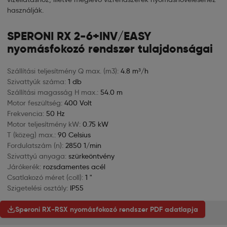
használják.
SPERONI RX 2-6+INV/EASY
nyomásfokozó rendszer tulajdonságai
Szállítási teljesítmény Q max. (m3):
4.8 m³/h
Szivattyúk száma:
1 db
Szállítási magasság H max.:
54.0 m
Motor feszültség:
400 Volt
Frekvencia:
50 Hz
Motor teljesítmény kW:
0.75 kW
T (közeg) max.:
90 Celsius
Fordulatszám (n):
2850 1/min
Szivattyú anyaga:
szürkeöntvény
Járókerék:
rozsdamentes acél
Csatlakozó méret (coll):
1 "
Szigetelési osztály:
IP55
Speroni RX-RSX nyomásfokozó rendszer PDF adatlapja