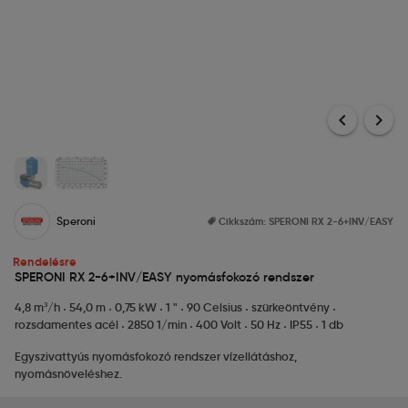
chevron_left
chevron_right
Speroni
Cikkszám:
SPERONI RX 2-6+INV/EASY
Rendelésre
SPERONI RX 2-6+INV/EASY nyomásfokozó rendszer
4,8 m³/h
54,0 m
0,75 kW
1 "
90 Celsius
szürkeöntvény
rozsdamentes acél
2850 1/min
400 Volt
50 Hz
IP55
1 db
Egyszivattyús nyomásfokozó rendszer vízellátáshoz,
nyomásnöveléshez.