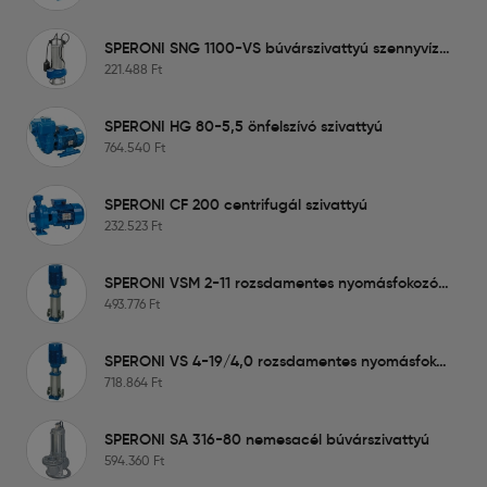
SPERONI SNG 1100-VS búvárszivattyú szennyvízre
221.488
Ft
SPERONI HG 80-5,5 önfelszívó szivattyú
764.540
Ft
SPERONI CF 200 centrifugál szivattyú
232.523
Ft
SPERONI VSM 2-11 rozsdamentes nyomásfokozó szivattyú
493.776
Ft
SPERONI VS 4-19/4,0 rozsdamentes nyomásfokozó szivattyú (javított)
718.864
Ft
SPERONI SA 316-80 nemesacél búvárszivattyú
594.360
Ft