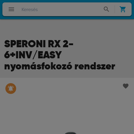
menu
search
shopping_cart
SPERONI RX 2-
6+INV/EASY
nyomásfokozó rendszer
favorite