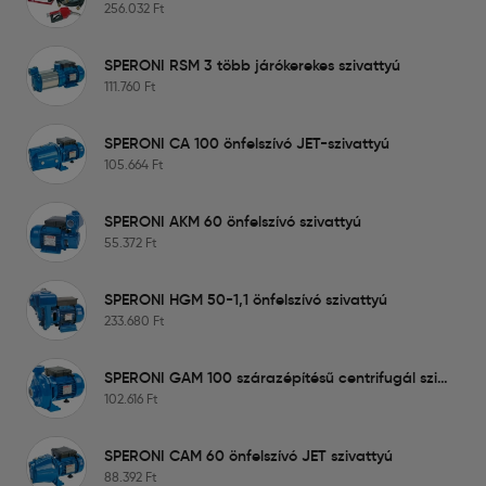
256.032
Ft
SPERONI RSM 3 több járókerekes szivattyú
111.760
Ft
SPERONI CA 100 önfelszívó JET-szivattyú
105.664
Ft
SPERONI AKM 60 önfelszívó szivattyú
55.372
Ft
SPERONI HGM 50-1,1 önfelszívó szivattyú
233.680
Ft
SPERONI GAM 100 szárazépítésű centrifugál szivattyú
102.616
Ft
SPERONI CAM 60 önfelszívó JET szivattyú
88.392
Ft