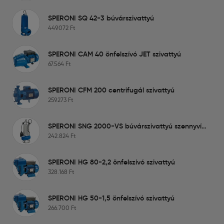
SPERONI SQ 42-3 búvárszivattyú
449.072
Ft
SPERONI CAM 40 önfelszívó JET szivattyú
67.564
Ft
SPERONI CFM 200 centrifugál szivattyú
259.273
Ft
SPERONI SNG 2000-VS búvárszivattyú szennyvízre
242.824
Ft
SPERONI HG 80-2,2 önfelszívó szivattyú
328.168
Ft
SPERONI HG 50-1,5 önfelszívó szivattyú
266.700
Ft