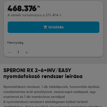
468.376
Ft
A vételár tartalmazza a 27% ÁFA-t
shopping_cart
KOSÁRBA
Mennyiség
remove
add
SPERONI RX 2-6+INV/EASY
nyomásfokozó rendszer leírása
Nyomásfokozó rendszer, 1 db többlépcsős, horizontális építésű,
rozsdamentes acél szivattyúval, visszacsapó szeleppel, egy
inverterrel és 1 db membrános tartállyal.
A nyomásfokozó rendszert elsődlegesen kútból történő
vízellátáshoz, illetve meglévő vízrendszerek nyomásnöveléséhez