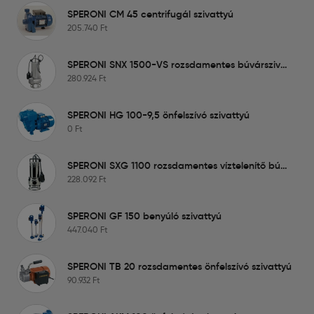
SPERONI CM 45 centrifugál szivattyú
205.740
Ft
SPERONI SNX 1500-VS rozsdamentes búvárszivattyú szennyvízre
280.924
Ft
SPERONI HG 100-9,5 önfelszívó szivattyú
0
Ft
SPERONI SXG 1100 rozsdamentes víztelenítő búvárszivattyú
228.092
Ft
SPERONI GF 150 benyúló szivattyú
447.040
Ft
SPERONI TB 20 rozsdamentes önfelszívó szivattyú
90.932
Ft