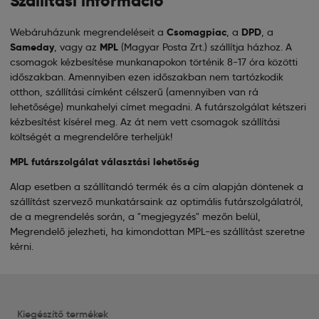
Szállítási információ
Webáruházunk megrendeléseit a
Csomagpiac
, a
DPD
, a
Sameday
, vagy az
MPL
(Magyar Posta Zrt.) szállítja házhoz. A
csomagok kézbesítése munkanapokon történik 8-17 óra közötti
időszakban. Amennyiben ezen időszakban nem tartózkodik
otthon, szállítási címként célszerű (amennyiben van rá
lehetősége) munkahelyi címet megadni. A futárszolgálat kétszeri
kézbesítést kísérel meg. Az át nem vett csomagok szállítási
költségét a megrendelőre terheljük!
MPL futárszolgálat választási lehetőség
Alap esetben a szállítandó termék és a cím alapján döntenek a
szállítást szervező munkatársaink az optimális futárszolgálatról,
de a megrendelés során, a "megjegyzés" mezőn belül,
Megrendelő jelezheti, ha kimondottan MPL-es szállítást szeretne
kérni.
Kiegészítő termékek