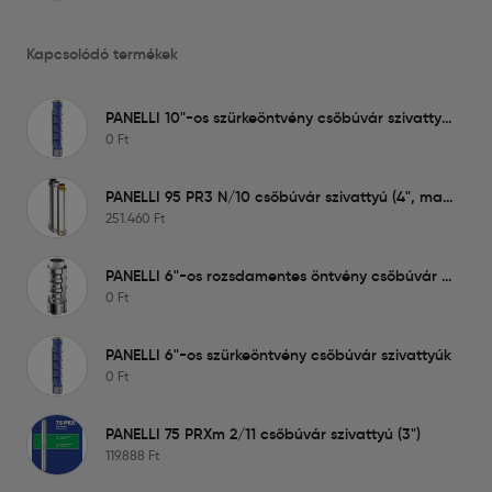
Kapcsolódó termékek
PANELLI 10"-os szürkeöntvény csőbúvár szivattyúk
0
Ft
PANELLI 95 PR3 N/10 csőbúvár szivattyú (4", max: 5,4 m3, 66 m)
251.460
Ft
PANELLI 6"-os rozsdamentes öntvény csőbúvár szivattyúk
0
Ft
PANELLI 6"-os szürkeöntvény csőbúvár szivattyúk
0
Ft
PANELLI 75 PRXm 2/11 csőbúvár szivattyú (3")
119.888
Ft