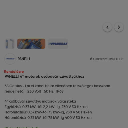
chevron_left
chevron_right
PANELLI
Cikkszám:
PANELLI 4"
Rendelésre
PANELLI 4" motorok csőbúvár szivattyúkhoz
35 Celsius
1 m el.kábel (felár ellenében tetszőleges hosszban
rendelhető)
230 Volt
50 Hz
IP68
4" csőbúvár szivattyú motorok választéka
Egyfázisú: 0,37 kW-tól 2,2 kW-ig, 230 V 50 Hz-en
Háromfázisú: 0,37 kW-tól 7,5 kW-ig, 230 V 50 Hz-en
Háromfázisú: 0,37 kW-tól 7,5 kW-ig 400 V 50 Hz-en