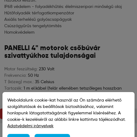
huzalból készült.
IP68 védelem - folyadékhűtés: élelmiszeripari minőségű olaj
Hűtőfolyadék térfogatkompenzátor
Axiális terhelésű golyóscsapágyak
Csúszógyűrűs tengelytömítés
Homokvédelem
PANELLI 4" motorok csőbúvár
szivattyúkhoz tulajdonságai
Motor feszültség:
230 Volt
Frekvencia:
50 Hz
T (közeg) max.:
35 Celsius
Tartozék:
1 m el.kábel (felár ellenében tetszőleges hosszban
rendelhető)
Weboldalunk cookie-kat használ az Ön számára elérhető
Szigetelési osztály:
IP68
szolgáltatások és beállítások biztosításához, valamint
honlapunk látogatottságának figyelemmel kíséréséhez. A
PANELLI 4" csőbúvár szivattyú motorok PDF katalógus
cookie-k kezeléséről az alábbi linkre kattintva tájékozódhat.
Adatvédelmi irányelvek
PANELLI 4" motorok csőbúvár