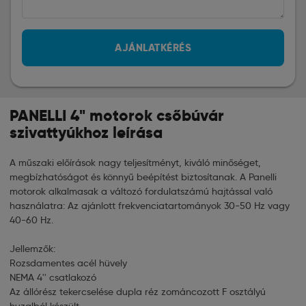
AJÁNLATKÉRÉS
PANELLI 4" motorok csőbúvár
szivattyúkhoz leírása
A műszaki előírások nagy teljesítményt, kiváló minőséget,
megbízhatóságot és könnyű beépítést biztosítanak. A Panelli
motorok alkalmasak a változó fordulatszámú hajtással való
használatra: Az ajánlott frekvenciatartományok 30-50 Hz vagy
40-60 Hz.
Jellemzők:
Rozsdamentes acél hüvely
NEMA 4'' csatlakozó
Az állórész tekercselése dupla réz zománcozott F osztályú